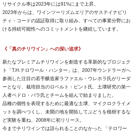
リサイクル率は2023年には91%にまで上昇。
2023年からは、ワインツーリズムエリアのサステイナビリ
ティ・コードの認証取得に取り組み、すべての事業分野にお
ける持続可能性へのコミットメントを継続しています。
《「真のチリワイン」への深い追求》
新たなプレミアムチリワインを創造する革新的なプロジェク
ト「T.H.テロワール・ハンター」は、2007年ウンドラーガへ
参画した注目の若手醸造家ラファエル・ウレホラ氏がリーダ
ーとなり、栽培担当のロベルト・ピント氏、土壌研究の第一
人者ペドロ・パラ氏とチームを組んで始まりました。
品種の個性を表現するために最適な土壌、マイクロクライメ
ットを調べつくし、未開の地を開拓してぶどうを植樹するな
ど実験を重ね、2008年に初リリース。
今までチリワインでは語られることのなかった 「テロワー