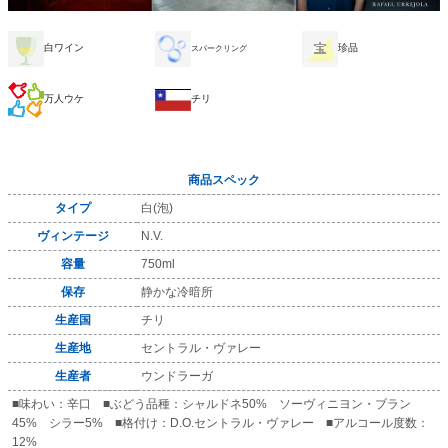
白ワイン
珍品
スパークリング
万人ウケ
チリ
商品スペック
タイプ
白(泡)
ヴィンテージ
N.V.
容量
750ml
保存
静かな冷暗所
生産国
チリ
生産地
セントラル・ヴァレー
生産者
ウンドラーガ
■味わい：辛口 ■ぶどう品種：シャルドネ50% ソーヴィニヨン・ブラン
45% シラー5% ■格付け：D.O.セントラル・ヴァレー ■アルコール度数：
12%