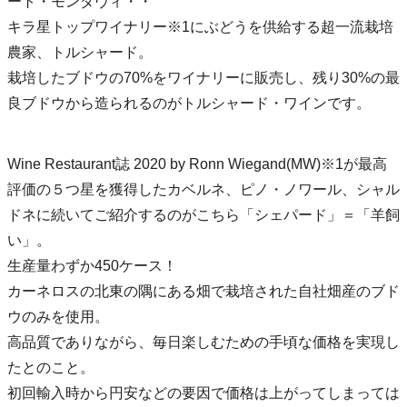
ート・モンダヴィ・・
キラ星トップワイナリー※1にぶどうを供給する超一流栽培
農家、トルシャード。
栽培したブドウの70%をワイナリーに販売し、残り30%の最
良ブドウから造られるのがトルシャード・ワインです。
Wine Restaurant誌 2020 by Ronn Wiegand(MW)※1が最高
評価の５つ星を獲得したカベルネ、ピノ・ノワール、シャル
ドネに続いてご紹介するのがこちら「シェパード」＝「羊飼
い」。
生産量わずか450ケース！
カーネロスの北東の隅にある畑で栽培された自社畑産のブド
ウのみを使用。
高品質でありながら、毎日楽しむための手頃な価格を実現し
たとのこと。
初回輸入時から円安などの要因で価格は上がってしまっては