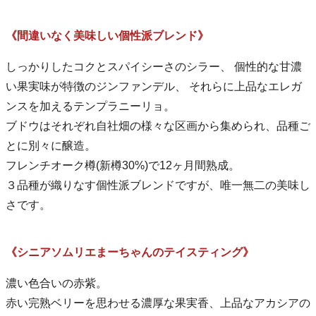
《間違いなく美味しい個性派ブレンド》
しっかりしたコクとスパイシーさのシラー、 個性的な甘濃
い果実味が特徴のジンファンデル、 それらに上品なエレガ
ンスを加えるテンプラニーリョ。
ブドウはそれぞれ自社畑の様々な区画から集められ、品種ご
とに別々に醸造。
フレンチオーク樽(新樽30%)で12ヶ月間熟成。
３品種が織りなす個性派ブレンドですが、唯一無二の美味し
さです。
《シニアソムリエまーちゃんのテイスティング》
濃い色合いの赤紫。
赤い完熟ベリーを思わせる濃厚な果実香、上品なアカシアの