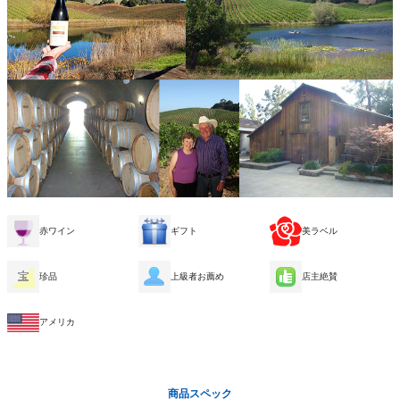
赤ワイン
ギフト
美ラベル
珍品
上級者お薦め
店主絶賛
アメリカ
商品スペック