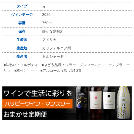
タイプ
赤
ヴィンテージ
2020
容量
750ml
保存
静かな冷暗所
生産国
アメリカ
生産地
カリフォルニア州
生産者
トルシャード
■味わい：フルボディ ■ぶどう品種：シラー ジンファンデル テンプラニー
リョ ■格付け：----- ■アルコール度数：14.2%