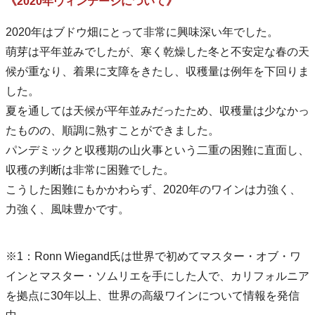
《2020年ヴィンテージについて》
2020年はブドウ畑にとって非常に興味深い年でした。
萌芽は平年並みでしたが、寒く乾燥した冬と不安定な春の天
候が重なり、着果に支障をきたし、収穫量は例年を下回りま
した。
夏を通しては天候が平年並みだったため、収穫量は少なかっ
たものの、順調に熟すことができました。
パンデミックと収穫期の山火事という二重の困難に直面し、
収穫の判断は非常に困難でした。
こうした困難にもかかわらず、2020年のワインは力強く、
力強く、風味豊かです。
※1：Ronn Wiegand氏は世界で初めてマスター・オブ・ワ
インとマスター・ソムリエを手にした人で、カリフォルニア
を拠点に30年以上、世界の高級ワインについて情報を発信