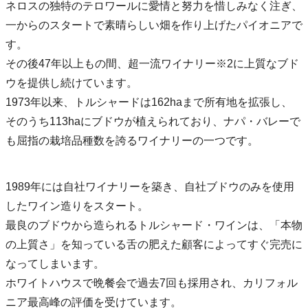
ネロスの独特のテロワールに愛情と努力を惜しみなく注ぎ、
一からのスタートで素晴らしい畑を作り上げたパイオニアで
す。
その後47年以上もの間、超一流ワイナリー※2に上質なブド
ウを提供し続けています。
1973年以来、トルシャードは162haまで所有地を拡張し、
そのうち113haにブドウが植えられており、ナパ・バレーで
も屈指の栽培品種数を誇るワイナリーの一つです。
1989年には自社ワイナリーを築き、自社ブドウのみを使用
したワイン造りをスタート。
最良のブドウから造られるトルシャード・ワインは、「本物
の上質さ」を知っている舌の肥えた顧客によってすぐ完売に
なってしまいます。
ホワイトハウスで晩餐会で過去7回も採用され、カリフォル
ニア最高峰の評価を受けています。