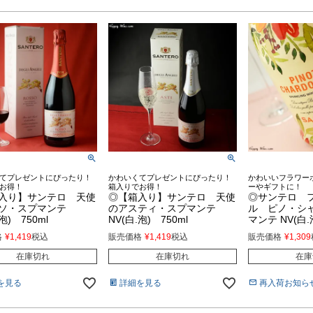
てプレゼントにぴったり！
かわいくてプレゼントにぴったり！
かわいいフラワー
お得！
箱入りでお得！
ーやギフトに！
入り】サンテロ 天使
◎【箱入り】サンテロ 天使
◎サンテロ 
ソ・スプマンテ
のアスティ・スプマンテ
ル ピノ・シ
泡) 750ml
NV(白.泡) 750ml
マンテ NV(白.
格
¥
1,419
税込
販売価格
¥
1,419
税込
販売価格
¥
1,309
在庫切れ
在庫切れ
在庫
を見る
詳細を見る
再入荷お知ら