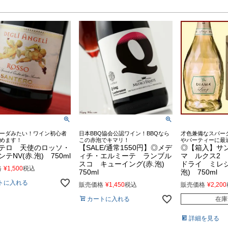
ーダみたい！ワイン初心者
日本BBQ協会公認ワイン！BBQなら
才色兼備なスパー
めます！
この赤泡でキマリ！
やパーティーに最
テロ 天使のロッソ・
【SALE/通常1550円】◎メデ
◎【箱入】サ
テNV(赤.泡) 750ml
ィチ・エルミーテ ランブル
マ ルクス2
スコ キューイング(赤.泡)
ドライ ミレジ
格
¥
1,500
税込
750ml
泡) 750ml
トに入れる
販売価格
¥
1,450
税込
販売価格
¥
2,200
カートに入れる
在庫
詳細を見る