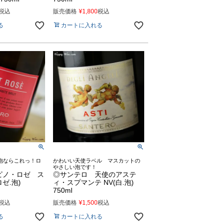
税込
販売価格
¥
1,800
税込
る
カートに入れる
泡ならこれっ！ロ
かわいい天使ラベル マスカットの
やさしい泡です！
ピノ・ロゼ ス
◎サンテロ 天使のアステ
ロゼ.泡)
ィ・スプマンテ NV(白.泡)
750ml
税込
販売価格
¥
1,500
税込
る
カートに入れる