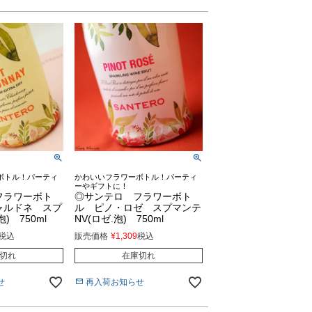
ボトル！パーティ
かわいいフラワーボトル！パーティ
ーやギフトに！
フラワーボト
◎サンテロ フラワーボト
ャルドネ スプ
ル ピノ・ロゼ スプマンテ
泡) 750ml
NV(ロゼ.泡) 750ml
税込
販売価格
¥
1,309
税込
切れ
在庫切れ
せ
再入荷お知らせ