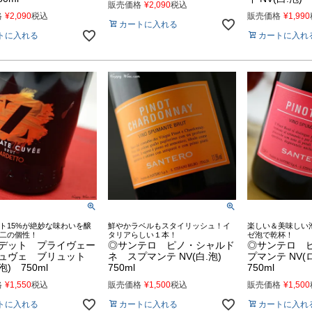
販売価格
¥
2,090
税込
格
¥
2,090
税込
販売価格
¥
1,990
カートに入れる
トに入れる
カートに入れ
ト15%が絶妙な味わいを醸
鮮やかラベルもスタイリッシュ！イ
楽しい＆美味しい
二の個性！
タリアらしい１本！
ゼ泡で乾杯！
デット プライヴェー
◎サンテロ ピノ・シャルド
◎サンテロ 
ュヴェ ブリュット
ネ スプマンテ NV(白.泡)
プマンテ NV(
泡) 750ml
750ml
750ml
格
¥
1,550
税込
販売価格
¥
1,500
税込
販売価格
¥
1,500
トに入れる
カートに入れる
カートに入れ