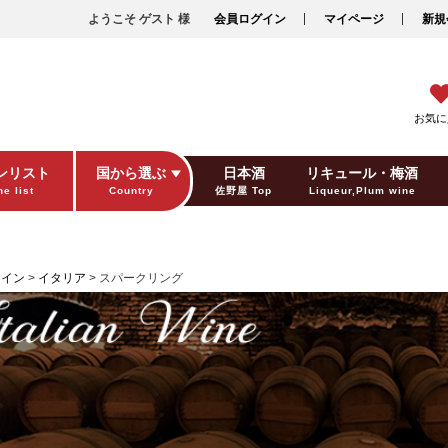
ようこそ ゲスト 様
会員ログイン
マイページ
新規
お気に
ンリスト
国から選ぶ
日本酒
リキュール・梅酒
e list
Country
佐野屋 Top
Liqueur,Plum wine
ギフト包装
Gift wrapping
ワイン
イタリア
スパークリング