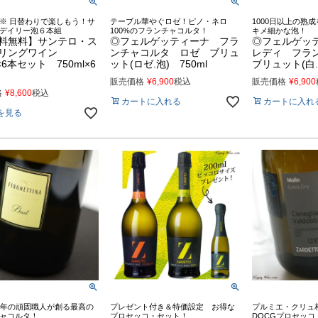
※ 日替わりで楽しもう！サ
テーブル華やぐロゼ！ピノ・ネロ
1000日以上の熟
デイリー泡６本組
100%のフランチャコルタ！
キメ細かな泡！
料無料】サンテロ・ス
◎フェルゲッティーナ フラ
◎フェルゲッ
リングワイン
ンチャコルタ ロゼ ブリュ
レディ フラ
l×6本セット 750ml×6
ット(ロゼ.泡) 750ml
ブリュット(白.泡
販売価格
¥
6,900
税込
販売価格
¥
6,900
格
¥
8,600
税込
カートに入れる
カートに入れ
を見る
0年の頑固職人が創る最高の
プレゼント付き＆特価設定 お得な
プルミエ・クリュ
ャコルタ！
プロセッコ・セット！
DOCGプロセッコ