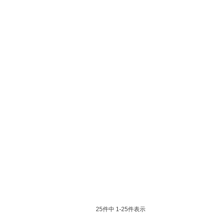
25
件中
1
-
25
件表示