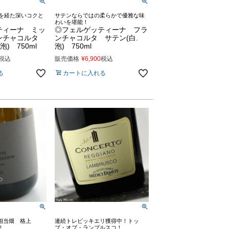
成を経た深いコクと
サテンならではの柔らかで優雅な味
わいを堪能！
ティーナ ミッ
◎フェルゲッティーナ フラ
ンチャコルタ
ンチャコルタ サテン(白.
) 750ml
泡) 750ml
税込
販売価格
¥
6,900
税込
る
カートに入れる
相当畑 格上
連続トレビッキエリ獲得中！トッ
！
プ・オブ・ランブルスコ！