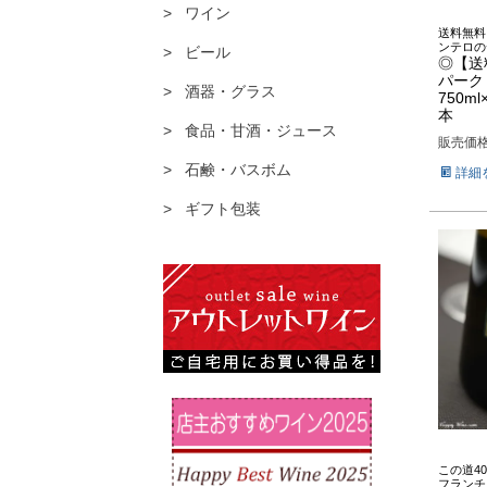
ワイン
送料無料
ンテロの
ビール
◎【送
パーク
酒器・グラス
750m
本
食品・甘酒・ジュース
販売価
石鹸・バスボム
詳細
ギフト包装
この道4
フランチ