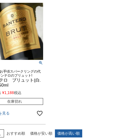
お手頃スパークリングの代
サンテロのブリュット!
テロ ブリュット(白.
0ml
格
¥
1,188
税込
在庫切れ
を見る
え
おすすめ順
価格が安い順
価格が高い順