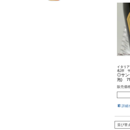
イタリア
名詞! 
◎サン
泡) 75
販売価
詳細
並び替