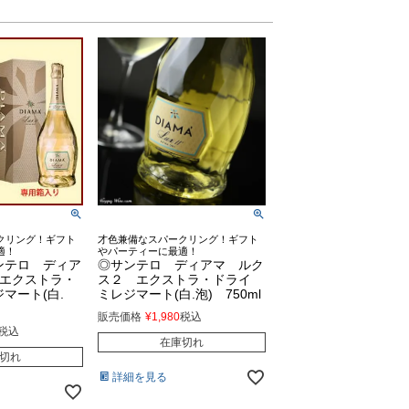
クリング！ギフト
才色兼備なスパークリング！ギフト
適！
やパーティーに最適！
ンテロ ディア
◎サンテロ ディアマ ルク
 エクストラ・
ス２ エクストラ・ドライ
マート(白.
ミレジマート(白.泡) 750ml
販売価格
¥
1,980
税込
税込
在庫切れ
切れ
詳細を見る