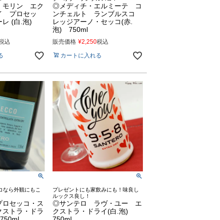
 モリン エク
◎メディチ・エルミーテ コ
イ プロセッ
ンチェルト ランブルスコ
レ (白.泡)
レッジアーノ・セッコ(赤.
泡) 750ml
税込
販売価格
¥
2,250
税込
る
カートに入れる
コなら外観にもこ
プレゼントにも家飲みにも！味良し
ルックス良し！
プロセッコ・ス
◎サンテロ ラヴ・ユー エ
クストラ・ドラ
クストラ・ドライ(白.泡)
750ml
750ml