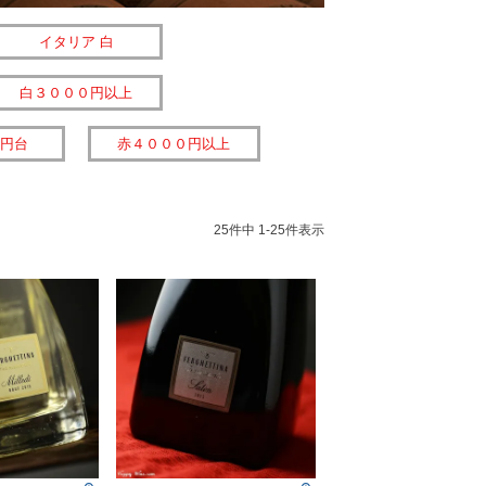
イタリア 白
白３０００円以上
円台
赤４０００円以上
25
件中
1
-
25
件表示