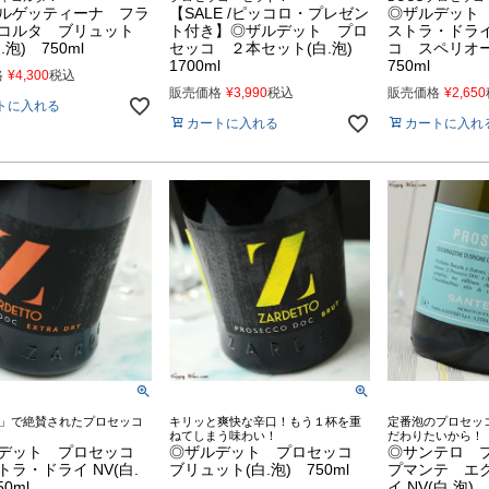
ルゲッティーナ フラ
【SALE /ピッコロ・プレゼン
◎ザルデット
コルタ ブリュット
ト付き】◎ザルデット プロ
ストラ・ドラ
白.泡) 750ml
セッコ ２本セット(白.泡)
コ スペリオー
1700ml
750ml
格
¥
4,300
税込
販売価格
¥
3,990
税込
販売価格
¥
2,650
トに入れる
カートに入れる
カートに入れ
」で絶賛されたプロセッコ
キリッと爽快な辛口！もう１杯を重
定番泡のプロセッ
ねてしまう味わい！
だわりたいから！
デット プロセッコ
◎ザルデット プロセッコ
◎サンテロ 
トラ・ドライ NV(白.
ブリュット(白.泡) 750ml
プマンテ エ
0ml
イ NV(白.泡) 