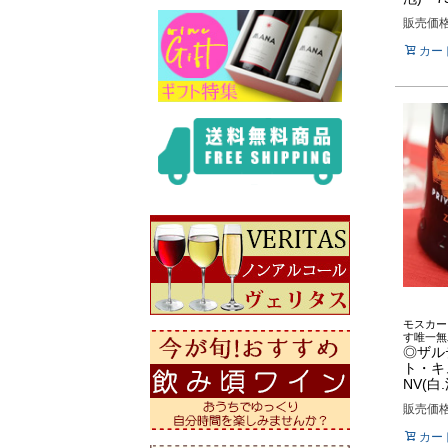
販売価
カー
モスカー
す唯一無
◎ザル
ト・キ
NV(白.
販売価
カー