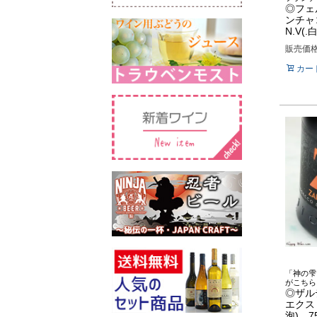
◎フェ
ンチャ
N.V(.
販売価
カー
「神の雫
がこちら
◎ザル
エクス
泡) 75