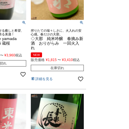
ける癒しと希望、
搾りたての瑞々しさに、火入れの安
誇る美酒！
心感。春だけの大那。
 yamada
◇大那 純米吟醸 春摘み新
hibi 蔵桜
酒 おりがらみ 一回火入
れ
〜
¥
3,960
税込
NEW
販売価格
¥
1,815
〜
¥
3,410
税込
切れ
在庫切れ
詳細を見る