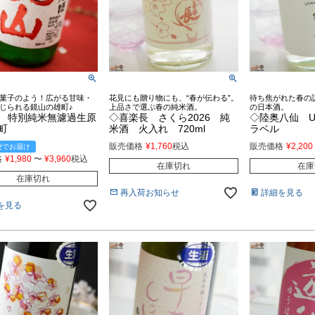
菓子のよう！広がる甘味・
花見にも贈り物にも、“春が伝わる”。
待ち焦がれた春の
じられる鏡山の雄町♪
上品さで選ぶ春の純米酒。
の日本酒。
 特別純米無濾過生原
◇喜楽長 さくら2026 純
◇陸奥八仙 UR
雄町
米酒 火入れ 720ml
ラベル
販売価格
¥
1,760
税込
販売価格
¥
2,200
便でお届け
格
¥
1,980
〜
¥
3,960
税込
在庫切れ
在庫
在庫切れ
再入荷お知らせ
詳細を見る
を見る