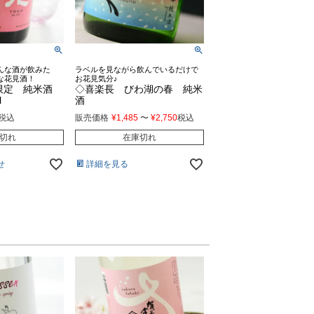
んな酒が飲みた
ラベルを見ながら飲んでいるだけで
な花見酒！
お花見気分♪
限定 純米酒
◇喜楽長 びわ湖の春 純米
l
酒
税込
販売価格
¥
1,485
〜
¥
2,750
税込
切れ
在庫切れ
せ
詳細を見る