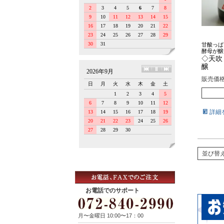
甘酸っぱ
酵母が醸
◇天吹
醸
販売価
詳細
並び替
お電話でのサポート
月〜金曜日 10:00〜17：00