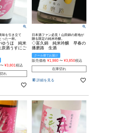
美味を引き立て
日本酒ファン必見！山田錦の産地が
とった一杯。
贈る限定の純米吟醸。
かゆうほ 純米
◇富久錦 純米吟醸 早春の
生原酒うすにご
播磨路 生酒
クール便でお届け
販売価格
¥
1,980
〜
¥
3,850
税込
〜
¥
3,801
税込
在庫切れ
切れ
詳細を見る