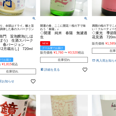
り、余韻はドライ。酸と旨
開運の春、ここに開花！桜の下で味
満開の桜の下でこ
調律した春のスパークリン
わう「春陽」♪
い！フルーティー
◇開運 純米 春陽 無濾過
◇東光 季節
衛門 旨泡醗泡(しほ
生
花見酒 720m
ぽう) 生酒スパーク
販売価格
¥
1,595
NEW
グ 春バージョン
6年2月蔵出し] 720ml
クール便でお届け
在庫
販売価格
¥
1,760
〜
¥
3,520
税込
在庫切れ
便でお届け
再入荷お知ら
格
¥
1,815
税込
詳細を見る
在庫切れ
荷お知らせ