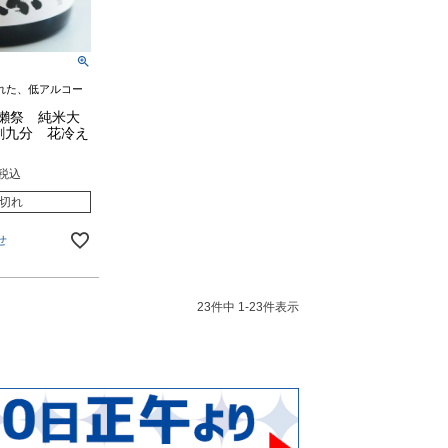
れた、低アルコー
獺祭 純米大
割九分 花冷え
税込
切れ
せ
23
件中
1
-
23
件表示