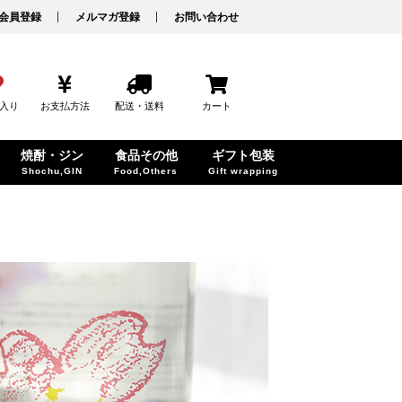
会員登録
メルマガ登録
お問い合わせ
入り
お支払方法
配送・送料
カート
焼酎・ジン
食品その他
ギフト包装
Shochu,GIN
Food,Others
Gift wrapping