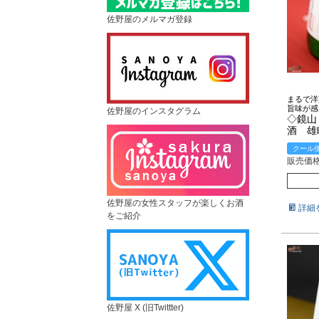
佐野屋のメルマガ登録
まるで洋
旨味が感
佐野屋のインスタグラム
◇鏡山
酒 
クール
販売価
佐野屋の女性スタッフが楽しくお酒
詳細
をご紹介
佐野屋 X (旧Twittter)