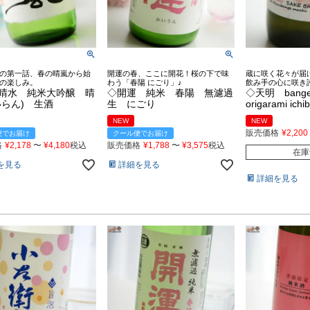
の第一話、春の晴嵐から始
開運の春、ここに開花！桜の下で味
蔵に咲く花々が届
の楽しみ。
わう「春陽 にごり」♪
飲み手の心に咲き
晴水 純米大吟醸 晴
◇開運 純米 春陽 無濾過
◇天明 bange
いらん) 生酒
生 にごり
origarami ic
NEW
NEW
販売価格
¥
2,200
便でお届け
クール便でお届け
格
¥
2,178
〜
¥
4,180
税込
販売価格
¥
1,788
〜
¥
3,575
税込
在庫
を見る
詳細を見る
詳細を見る