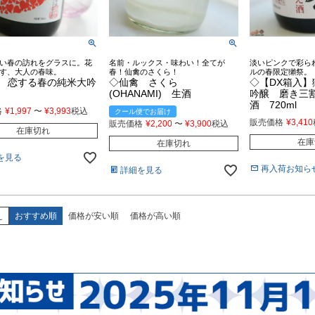
い春の訪れをグラスに。花
名前・ルックス・味わい！全てが
淡いピンクで彩ら
す、大人の春味。
春！仙禽のさくら！
ルの春限定獺祭。
 恋する春の純米大吟
◇仙禽 さくら
◇【DX箱入】
(OHANAMI) 生酒
吟醸 磨き三
酒 720ml
格
¥
1,997
〜
¥
3,993
税込
クール便でお届け
販売価格
¥
3,410
販売価格
¥
2,200
〜
¥
3,900
税込
在庫切れ
在庫
在庫切れ
を見る
再入荷お知ら
詳細を見る
え
おすすめ順
価格が安い順
価格が高い順