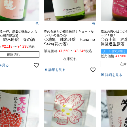
る一杯。愛媛の味覚ととも
春の食材との相性抜群！キュートな
蔵元の思いはこの
石鎚の限定酒
ラベルの花の酒♪
ーツ！桜！
 純米吟醸 春の酒
◇池亀 純米吟醸 Hana no
◇百十郎 純
Sake(花の酒)
無濾過生原
格
¥
2,118
〜
¥
4,235
税込
販売価格
¥
1,650
〜
¥
3,245
税込
クール便でお届け
在庫切れ
販売価格
¥
1,980
在庫切れ
在庫
を見る
詳細を見る
詳細を見る