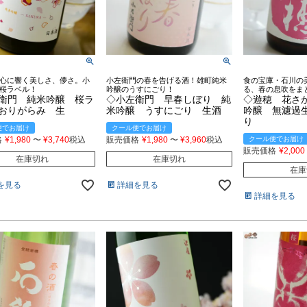
心に響く美しさ、儚さ。小
小左衛門の春を告げる酒！雄町純米
食の宝庫・石川の
桜ラベル！
吟醸のうすにごり！
る、春の息吹をま
衛門 純米吟醸 桜ラ
◇小左衛門 早春しぼり 純
◇遊穂 花さ
 おりがらみ 生
米吟醸 うすにごり 生酒
吟醸 無濾過
り
便でお届け
クール便でお届け
格
¥
1,980
〜
¥
3,740
税込
販売価格
¥
1,980
〜
¥
3,960
税込
クール便でお届け
販売価格
¥
2,000
在庫切れ
在庫切れ
在庫
を見る
詳細を見る
詳細を見る