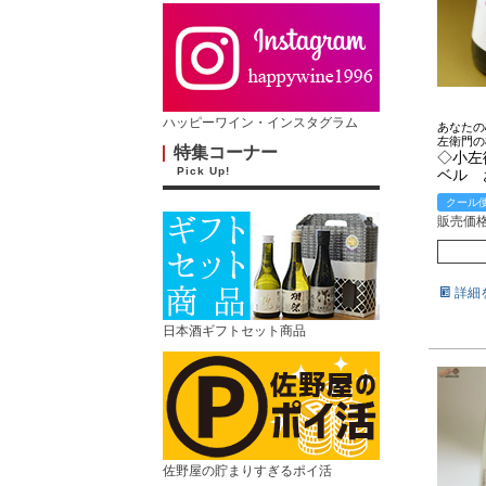
ハッピーワイン・インスタグラム
あなたの
左衛門の
特集コーナー
◇小左
Pick Up!
ベル
クール
販売価
詳細
日本酒ギフトセット商品
佐野屋の貯まりすぎるポイ活