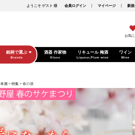
ようこそ ゲスト 様
会員ログイン
マイページ
新規
お気に
銘柄で選ぶ
酒器 作家物
リキュール 梅酒
ワイン
Brands
Glass
Liqueur,Plum wine
Wine
日本酒
特集
春の酒