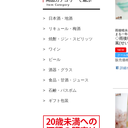
Item Category
日本酒・地酒
リキュール・梅酒
雨後晴水
まる一年
◇雨後
焼酎・ジン・スピリッツ
嵐(せ
ワイン
NEW
クール
ビール
販売価
詳細
酒器・グラス
食品・甘酒・ジュース
石鹸・バスボム
ギフト包装