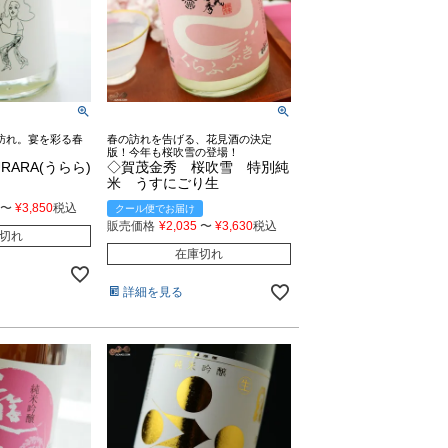
訪れ。宴を彩る春
春の訪れを告げる、花見酒の決定
版！今年も桜吹雪の登場！
ARA(うらら)
◇賀茂金秀 桜吹雪 特別純
米 うすにごり生
〜
¥
3,850
税込
クール便でお届け
販売価格
¥
2,035
〜
¥
3,630
税込
切れ
在庫切れ
詳細を見る