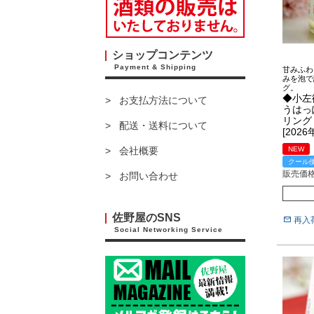
ショップコンテンツ
Payment & Shipping
甘みふわ
みを泡で
グ。
◆小左
お支払方法について
うはっ
リン
配送・送料について
[202
NEW
会社概要
クール
販売価
お問い合わせ
佐野屋のSNS
再入
Social Networking Service