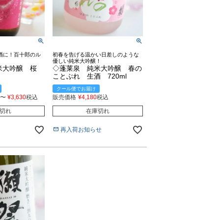
酒に！百十郎のル
初春を告げる温かい日差しのような
優しい純米大吟醸！
米大吟醸 桜
◇蓬莱泉 純米大吟醸 春の
酒
ことぶれ 生酒 720ml
クール便でお届け
〜
¥
3,630
税込
販売価格
¥
4,180
税込
切れ
在庫切れ
再入荷お知らせ