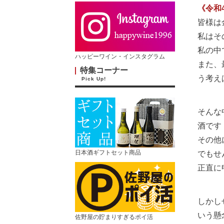
《令和
皆様は
私はそ
私の中
ハッピーワイン・インスタグラム
また、
特集コーナー
う考え
Pick Up!
そんな
酒です
その他
日本酒ギフトセット商品
でもせ
正直に
しかし
いう懸
佐野屋の貯まりすぎるポイ活