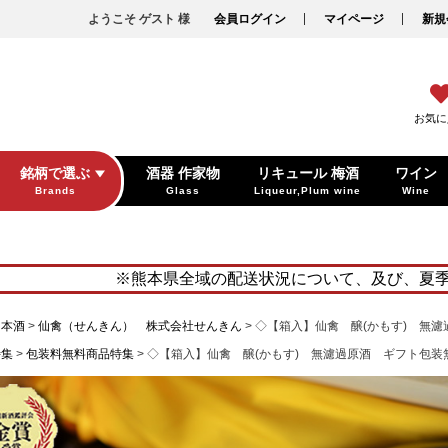
ようこそ ゲスト 様
会員ログイン
マイページ
新規
お気に
銘柄で選ぶ
酒器 作家物
リキュール 梅酒
ワイン
Brands
Glass
Liqueur,Plum wine
Wine
※熊本県全域の配送状況について、及び、夏
日本酒
仙禽（せんきん） 株式会社せんきん
◇【箱入】仙禽 醸(かもす) 無濾
特集
包装料無料商品特集
◇【箱入】仙禽 醸(かもす) 無濾過原酒 ギフト包装無料