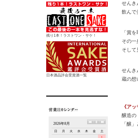
せんき
飲んで
「賞を
残り1本！ラストワン・サケ！
その一
そして
せんき
日本酒品評会受賞酒一覧
蔵の想
《アッ
醸造の
「醸」