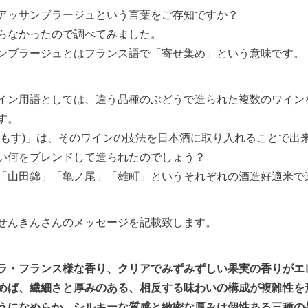
アッサンブラージュという言葉をご存知ですか？
らなかったので調べてみました。
ンブラージュとはフランス語で「寄せ集め」という意味です。
イン用語としては、違う品種のぶどうで造られた複数のワイン
す。
かもす)」は、そのワインの技法を日本酒に取り入れることで出
い何をブレンドして造られたのでしょう？
「山田錦」「亀ノ尾」「雄町」というそれぞれの酒造好適米で
せんきんさんのメッセージを記載致します。
ラ・フランス様な香り、クリアでみずみずしい果実の香りがエ
めば、繊細さと厚みのある、相反する味わいの構成が複雑性を
うになめらか、シルキーな質感と緻密な厚みは個性ある三種の