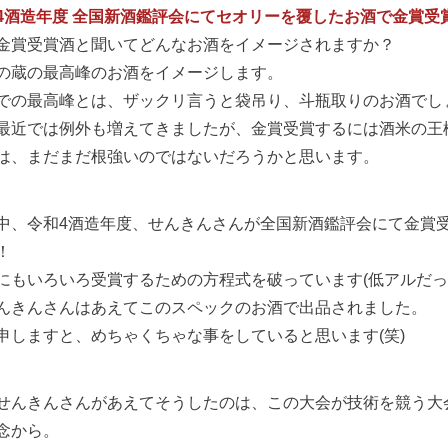
4酒造年度 全国新酒鑑評会にてセオリーを覆したお酒で金賞受
金賞受賞酒と聞いてどんなお酒をイメージされますか？
の蔵の最高峰のお酒をイメージします。
での最高峰とは、ザックリ言うと袋吊り、斗瓶取りのお酒でし
最近では例外も増えてきましたが、金賞受賞するには酒米の王
は、まだまだ根強いのではないだろうかと思います。
中、令和4酒造年度、せんきんさんが全国新酒鑑評会にて金賞
！
にもいろいろ受賞するための方程式を破っています(低アルだっ
んきんさんはあえてこのスペックのお酒で出品されました。
申しますと、めちゃくちゃな事をしていると思います(笑)
せんきんさんがあえてそうしたのは、この大会が技術を競う大
念から。