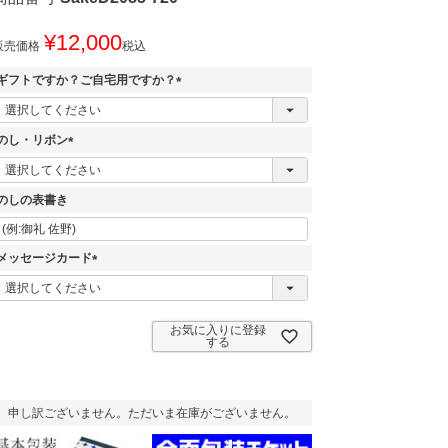
¥
12,000
販売価格
税込
ギフトですか？ご自宅用ですか？
(
必
須
のし・リボン
)
(
必
須
のしの表書き
)
メッセージカード
(
必
須
お気に入りに登録
)
する
申し訳ございません。ただいま在庫がございません。