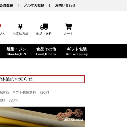
会員登録
メルマガ登録
お問い合わせ
入り
お支払方法
配送・送料
カート
焼酎・ジン
食品その他
ギフト包装
Shochu,GIN
Food,Others
Gift wrapping
季休業のお知らせ。
過原酒 ギフト包装無料 720ml
 720ml