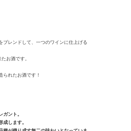
をブレンドして、一つのワインに仕上げる
来たお酒です。
造られたお酒です！
レガント。
形成します。
品種が織り成す無二の味わいとなっていま