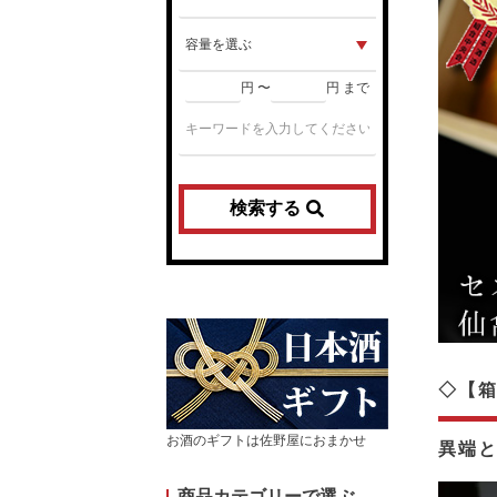
円 〜
円 まで
検索する
◇【箱
お酒のギフトは佐野屋におまかせ
異端
商品カテゴリーで選ぶ