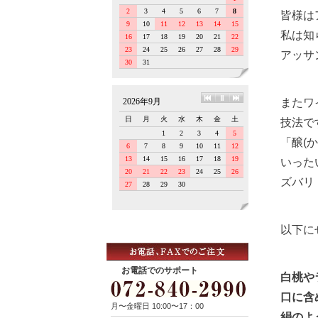
皆様は
私は知
アッサ
またワ
技法で
「醸(
いった
ズバリ
以下に
お電話でのサポート
白桃や
口に含
月〜金曜日 10:00〜17：00
絹のよ