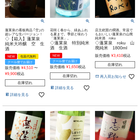
蓬莱泉の看板商品 ｢空｣の
花咲く春から、緑あふれ
店主絶賛の燗酒。常温で
超レアな生バージョン！
る夏まで。季節と味わう
もおいしい蓬莱泉の山廃
◇【箱入】蓬莱泉
「蓬莱泉」。
純米酒 roku
◇蓬莱泉 特別純米
◇蓬莱泉 roku 山
純米大吟醸 空 生
酒 生酒
廃純米 1800ml
酒
販売価格
¥
3,410
税込
NEW
NEW
包装代無料
クール便でお届け
クール便でお届け
在庫切れ
販売価格
¥
1,650
税込
販売価格
¥
4,510
〜
¥
9,900
税込
在庫切れ
再入荷お知らせ
在庫切れ
詳細を見る
詳細を見る