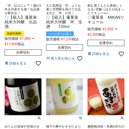
「空」以上にレア！蔵の1
大人気商品「空」よりも
飲む度どんどん美味しく
年を代表する酒！出品酒
更に手間暇を掛けて仕込
なる♪甘酸っぱさが詰まっ
が飲める！
まれた「吟」の生！
たリキュール♪
◇【箱入】蓬莱泉
◇【箱入】蓬莱泉
◇蓬莱泉 MIKANリ
純米大吟醸 出品
純米大吟醸 吟 生
キュール
酒
酒 720ml
販売価格
¥
1,650
〜
包装代無料
クール便でお届け
¥
3,300
税込
販売価格
¥
7,480
〜
販売価格
¥
7,150
税込
在庫切れ
¥
17,600
税込
在庫切れ
在庫切れ
詳細を見る
再入荷お知らせ
詳細を見る
みりんの旨味や甘味がき
柚子の爽やかさがたまら
糖類無添加！米麹100％の