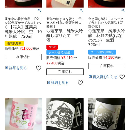
蓬莱泉の看板商品、 ｢空｣
新年の始まりを祝う、干
空と同じ製法、スペック
を10年寝かせてみました♪
支木札付きの限定純米大
で作られた人気商品！花
◇【箱入】蓬莱泉
吟醸！
野の賦！
◇蓬莱泉 純米大吟
◇蓬莱泉 純米大吟
純米大吟醸 空 10
醸しぼりたて 生
醸 花野の賦(はな
年熟成 720ml
酒
ののふ) 生酒
包装代無料
720ml
NEW
販売価格
¥
11,000
税込
クール便でお届け
クール便でお届け
在庫切れ
販売価格
¥
4,180
税込
販売価格
¥
3,410
〜
¥
7,480
税込
在庫切れ
詳細を見る
在庫切れ
再入荷お知らせ
詳細を見る