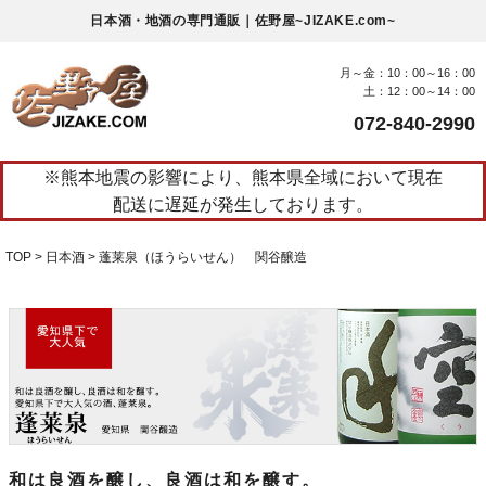
日本酒・地酒の専門通販｜佐野屋~JIZAKE.com~
月～金：10：00～16：00
土：12：00～14：00
072-840-2990
※熊本地震の影響により、熊本県全域において現在
配送に遅延が発生しております。
TOP
日本酒
蓬莱泉（ほうらいせん） 関谷醸造
和は良酒を醸し、良酒は和を醸す。