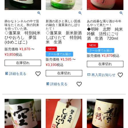
静かなトンネルの中で旨
新酒の若さと美しい質感
あの凶暴な濁り酒が今年
味をたくわえ、秋の到来
の融合！蓬莱泉のしぼり
もやって来たー！
を待っていた酒。
たて！
◆明眸 志野 純米
◇蓬莱泉 特別純米
◇蓬莱泉 新米新酒
吟醸 活性にごり
ひやおろし 夢筺
しぼりたて 特別純
酒 生酒 720ml
(ゆめこばこ)
米 生酒
NEW
販売価格
¥
1,870
〜
NEW
クール便でお届け
¥
3,850
税込
クール便でお届け
販売価格
¥
1,870
税込
販売価格
¥
1,595
〜
在庫切れ
在庫切れ
¥
3,190
税込
在庫切れ
詳細を見る
再入荷お知らせ
詳細を見る