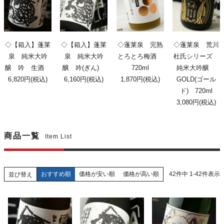
◇【箱入】蓬莱
◇【箱入】蓬莱
◇蓬莱泉 完熟
◇蓬莱泉 荒川
泉 純米大吟
泉 純米大吟
とろとろ梅酒
杜氏シリーズ
醸 吟 生酒
醸 吟(ぎん)
720ml
純米大吟醸
6,820円(税込)
6,160円(税込)
1,870円(税込)
GOLD(ゴール
ド) 720ml
3,080円(税込)
商品一覧
Item List
おすすめ順
価格が安い順
価格が高い順
42
件中
1
-
42
件表示
並び替え