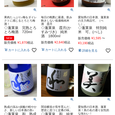
果肉たっぷり♪梅をダイレ
毎日の晩酌に最適。飲み
愛知県の日本酒、蓬莱泉
クトに感じるとろとろ梅
飽きしない低価格純米
の主力商品可。（べ
酒！
酒 霞月
し）。
◇蓬莱泉 完熟とろ
◇蓬莱泉 霞月(か
◇蓬莱泉 特別純
とろ梅酒 720ml
すみづき) 純米
米 可。(べし)
酒 1800ml
販売価格
¥
1,595
〜
NEW
販売価格
¥
2,640
税込
販売価格
¥
1,870
税込
¥
3,190
税込
カートに入れる
カートに入れる
詳細を見る
熟成の深み×炭酸の軽やか
関谷醸造が長年育んだ、
愛知県の日本酒、蓬莱
さ、新しい日本酒の形♪
歴史に息づく定番の味。
泉！美の名の通り女性的
◇蓬莱泉 和 熟成
◇蓬莱泉 和 純米
な味わい！