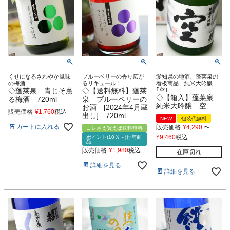
くせになるさわやか風味
ブルーベリーの香り広が
愛知県の地酒、蓬莱泉の
の梅酒
るリキュール！
看板商品、純米大吟醸
◇蓬莱泉 青じそ薫
◇【送料無料】蓬莱
｢空｣
◇【箱入】蓬莱泉
る梅酒 720ml
泉 ブルーベリーの
純米大吟醸 空
お酒 [2024年4月蔵
販売価格
¥
1,760
税込
出し] 720ml
NEW
包装代無料
カートに入れる
販売価格
¥
4,290
〜
コレさえ買えば送料無料
¥
9,460
税込
ポイント(10％～)付与商
品
販売価格
¥
1,980
税込
在庫切れ
詳細を見る
詳細を見る