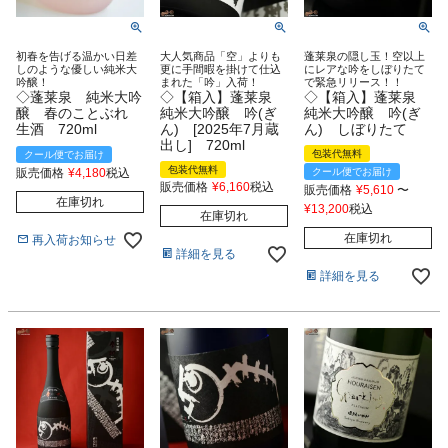
初春を告げる温かい日差
大人気商品「空」よりも
蓬莱泉の隠し玉！空以上
しのような優しい純米大
更に手間暇を掛けて仕込
にレアな吟をしぼりたて
吟醸！
まれた「吟」入荷！
で緊急リリース！！
◇蓬莱泉 純米大吟
◇【箱入】蓬莱泉
◇【箱入】蓬莱泉
醸 春のことぶれ
純米大吟醸 吟(ぎ
純米大吟醸 吟(ぎ
生酒 720ml
ん) [2025年7月蔵
ん) しぼりたて
出し] 720ml
包装代無料
クール便でお届け
包装代無料
販売価格
¥
4,180
税込
クール便でお届け
販売価格
¥
6,160
税込
販売価格
¥
5,610
〜
在庫切れ
¥
13,200
税込
在庫切れ
在庫切れ
再入荷お知らせ
詳細を見る
詳細を見る