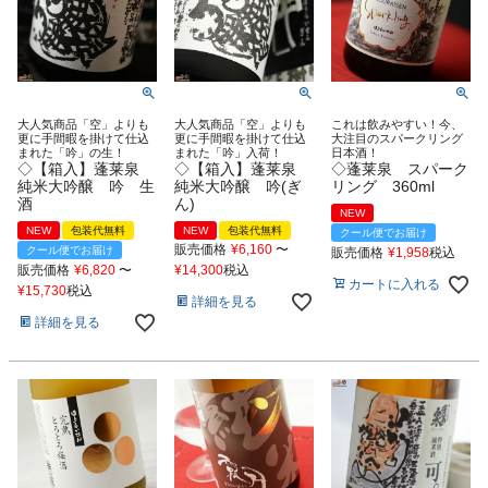
大人気商品「空」よりも
大人気商品「空」よりも
これは飲みやすい！今、
更に手間暇を掛けて仕込
更に手間暇を掛けて仕込
大注目のスパークリング
まれた「吟」の生！
まれた「吟」入荷！
日本酒！
◇【箱入】蓬莱泉
◇【箱入】蓬莱泉
◇蓬莱泉 スパーク
純米大吟醸 吟 生
純米大吟醸 吟(ぎ
リング 360ml
酒
ん)
NEW
NEW
包装代無料
NEW
包装代無料
クール便でお届け
販売価格
¥
6,160
〜
クール便でお届け
販売価格
¥
1,958
税込
販売価格
¥
6,820
〜
¥
14,300
税込
カートに入れる
¥
15,730
税込
詳細を見る
詳細を見る