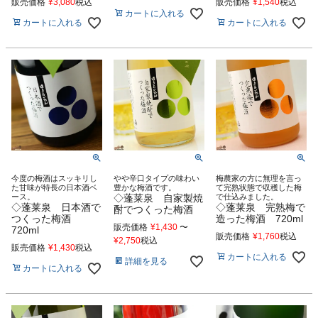
販売価格
¥
3,080
税込
販売価格
¥
1,540
税込
カートに入れる
カートに入れる
カートに入れる
今度の梅酒はスッキリし
やや辛口タイプの味わい
梅農家の方に無理を言っ
た甘味が特長の日本酒ベ
豊かな梅酒です。
て完熟状態で収穫した梅
ース。
◇蓬莱泉 自家製焼
で仕込みました。
◇蓬莱泉 日本酒で
◇蓬莱泉 完熟梅で
酎でつくった梅酒
つくった梅酒
造った梅酒 720ml
販売価格
¥
1,430
〜
720ml
販売価格
¥
1,760
税込
¥
2,750
税込
販売価格
¥
1,430
税込
カートに入れる
詳細を見る
カートに入れる