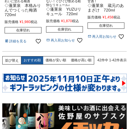
れいに交わる梅酒
ない！ぐびぐび飲める軽
甘酒！
◇蓬莱泉 本格みり
快なリキュール♪
◇蓬莱泉 蔵元のあ
◇蓬莱泉 YUZUリ
んでつくった梅酒
まざけ 720ml
キュール 720ml
720ml
販売価格
¥
1,458
税込
販売価格
¥
1,870
税込
販売価格
¥
1,980
税込
在庫切れ
在庫切れ
在庫切れ
再入荷お知らせ
再入荷お知らせ
詳細を見る
おすすめ順
価格が安い順
価格が高い順
42
件中
1
-
42
件表示
並び替え