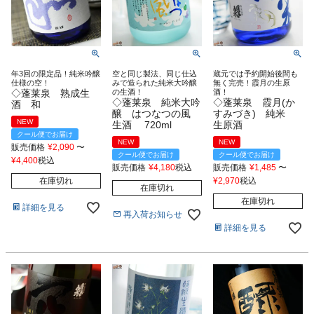
年3回の限定品！純米吟醸
空と同じ製法、同じ仕込
蔵元では予約開始後間も
仕様の空！
みで造られた純米大吟醸
無く完売！霞月の生原
◇蓬莱泉 熟成生
の生酒！
酒！
◇蓬莱泉 純米大吟
◇蓬莱泉 霞月(か
酒 和
醸 はつなつの風
すみづき) 純米
NEW
生酒 720ml
生原酒
クール便でお届け
NEW
NEW
販売価格
¥
2,090
〜
クール便でお届け
クール便でお届け
¥
4,400
税込
販売価格
¥
4,180
税込
販売価格
¥
1,485
〜
在庫切れ
¥
2,970
税込
在庫切れ
在庫切れ
詳細を見る
再入荷お知らせ
詳細を見る