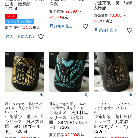
◇蓬莱泉 美 純米
生酒 微炭酸
吟醸
大吟醸
720ml
販売価格
¥
2,090
〜
販売価格
¥
3,300
〜
NEW
¥
4,070
税込
¥
7,260
税込
クール便でお届け
詳細を見る
販売価格
¥
2,530
税込
詳細を見る
カートに入れる
親しみやすさ、軽快さが
甘味が生きた優しい味わ
ドライ！シャープ！キリ
持ち味！美しさ際立つ
いが食欲を掻き立てる！
ッと引き締まった低ア
GOLD！
◇蓬莱泉 荒川杜氏
ル！
◇蓬莱泉 荒川杜氏
◇蓬莱泉 荒川杜氏
シリーズ 純米吟
シリーズ 純米大吟
シリーズ 純米酒
醸 SILVER(シルバ
醸 GOLD(ゴール
BLACK(ブラック)
ー) 720ml
ド) 720ml
720ml
販売価格
¥
2,090
税込