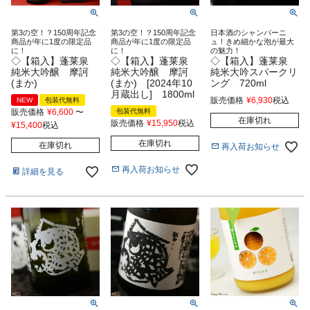
第3の空！？150周年記念
第3の空！？150周年記念
日本酒のシャンパーニ
商品が年に1度の限定品
商品が年に1度の限定品
ュ！きめ細かな泡が最大
に！
に！
の魅力！
◇【箱入】蓬莱泉
◇【箱入】蓬莱泉
◇【箱入】蓬莱泉
純米大吟醸 摩訶
純米大吟醸 摩訶
純米大吟スパークリ
(まか)
(まか) [2024年10
ング 720ml
月蔵出し] 1800ml
販売価格
¥
6,930
税込
NEW
包装代無料
販売価格
¥
6,600
〜
包装代無料
在庫切れ
販売価格
¥
15,950
税込
¥
15,400
税込
在庫切れ
在庫切れ
再入荷お知らせ
再入荷お知らせ
詳細を見る