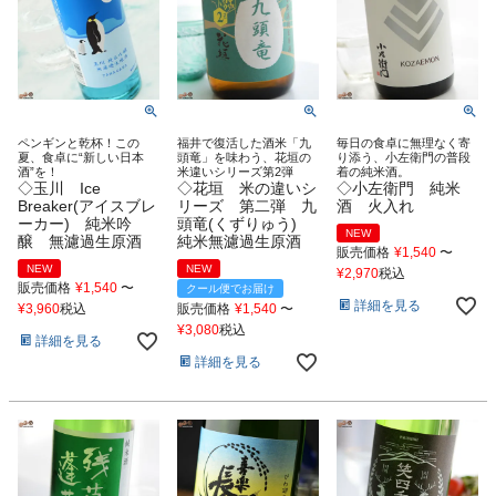
ペンギンと乾杯！この
福井で復活した酒米「九
毎日の食卓に無理なく寄
夏、食卓に“新しい日本
頭竜」を味わう、花垣の
り添う、小左衛門の普段
酒”を！
米違いシリーズ第2弾
着の純米酒。
◇玉川 Ice
◇花垣 米の違いシ
◇小左衛門 純米
Breaker(アイスブレ
リーズ 第二弾 九
酒 火入れ
ーカー) 純米吟
頭竜(くずりゅう)
NEW
醸 無濾過生原酒
純米無濾過生原酒
販売価格
¥
1,540
〜
NEW
NEW
¥
2,970
税込
販売価格
¥
1,540
〜
クール便でお届け
詳細を見る
¥
3,960
税込
販売価格
¥
1,540
〜
¥
3,080
税込
詳細を見る
詳細を見る