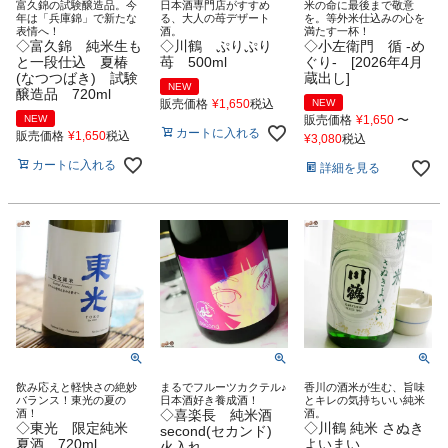
富久錦の試験醸造品。今
日本酒専門店がすすめ
米の命に最後まで敬意
年は「兵庫錦」で新たな
る、大人の苺デザート
を。等外米仕込みの心を
表情へ！
酒。
満たす一杯！
◇富久錦 純米生も
◇川鶴 ぷりぷり
◇小左衛門 循 -め
と一段仕込 夏椿
苺 500ml
ぐり- [2026年4月
(なつつばき) 試験
蔵出し]
NEW
醸造品 720ml
販売価格
¥
1,650
税込
NEW
NEW
販売価格
¥
1,650
〜
カートに入れる
販売価格
¥
1,650
税込
¥
3,080
税込
カートに入れる
詳細を見る
飲み応えと軽快さの絶妙
まるでフルーツカクテル♪
香川の酒米が生む、旨味
バランス！東光の夏の
日本酒好き養成酒！
とキレの気持ちいい純米
酒！
◇喜楽長 純米酒
酒。
◇東光 限定純米
◇川鶴 純米 さぬき
second(セカンド)
夏酒 720ml
よいまい
火入れ