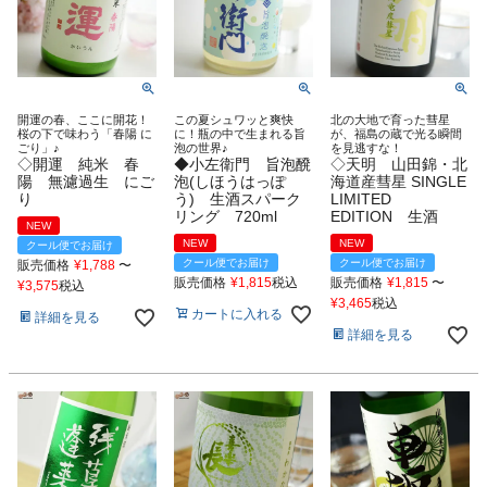
開運の春、ここに開花！
この夏シュワッと爽快
北の大地で育った彗星
桜の下で味わう「春陽 に
に！瓶の中で生まれる旨
が、福島の蔵で光る瞬間
ごり」♪
泡の世界♪
を見逃すな！
◇開運 純米 春
◆小左衛門 旨泡醗
◇天明 山田錦・北
陽 無濾過生 にご
泡(しほうはっぽ
海道産彗星 SINGLE
り
う) 生酒スパーク
LIMITED
リング 720ml
EDITION 生酒
NEW
NEW
NEW
クール便でお届け
クール便でお届け
クール便でお届け
販売価格
¥
1,788
〜
販売価格
¥
1,815
税込
販売価格
¥
1,815
〜
¥
3,575
税込
¥
3,465
税込
カートに入れる
詳細を見る
詳細を見る