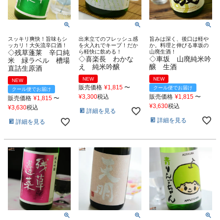
スッキリ爽快！旨味もシ
出来立てのフレッシュ感
旨みは深く、後口は軽や
ッカリ！大矢流辛口酒！
を火入れでキープ！だか
か。料理と伸びる車坂の
◇残草蓬莱 辛口純
ら軽快に飲める！
山廃生酒！
◇喜楽長 わかな
◇車坂 山廃純米吟
米 緑ラベル 槽場
え 純米吟醸
醸 生酒
直詰生原酒
NEW
NEW
NEW
販売価格
¥
1,815
〜
クール便でお届け
クール便でお届け
¥
3,300
税込
販売価格
¥
1,815
〜
販売価格
¥
1,815
〜
¥
3,630
税込
¥
3,630
税込
詳細を見る
詳細を見る
詳細を見る