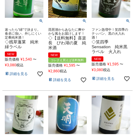
迷ったら“緑”で決まり。
琵琶湖からあなたに爽や
ファン急増中！笑四季の
食卓に強い、外しにくい
かな風をお届けします！
テッパン、黒の火入れ
定番純米酒！
◇【送料無料】喜楽
酒！
◇残草蓬莱 純米
◇笑四季
長 びわ湖の夏 純
緑ラベル
Sensation 純米黒
米酒
ラベル 火入れ
NEW
NEW
販売価格
¥
1,540
〜
NEW
コレさえ買えば送料無料
販売価格
¥
1,595
〜
¥
3,080
税込
販売価格
¥
1,595
〜
¥
3,080
税込
¥
2,860
税込
詳細を見る
詳細を見る
詳細を見る