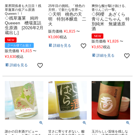
業界関係者も大注目！残
25年目の挑戦。「桃色の
爽快な酸が駆け抜ける、
草蓬莱の低アル原酒
天明」で新たな世界へ。
青りんごの一撃。
Queeen！！
◇天明 桃色の天
◇阿櫻 あざくら
◇残草蓬莱 純吟
明 特別本醸造 二
青りんごちゃん 特
Queeen 槽場直詰
火
別純米 無濾過原
生原酒 [2026年2月
酒
販売価格
¥
1,815
〜
蔵出し]
NEW
¥
3,080
税込
NEW
販売価格
¥
1,826
〜
詳細を見る
クール便でお届け
¥
3,652
税込
販売価格
¥
1,815
〜
詳細を見る
¥
3,630
税込
詳細を見る
誰かの日本酒デビュー
甘さに寄りすぎない。酸
玉川らしい旨味を残しな