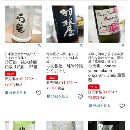
日本酒と焼酎のあいだに
毎年夏から問い合わせ
花咲く酒蔵が届ける春夏
生まれた傑作！
が！ひやおろしの本命
秋冬を味わう一本。最終
◎石鎚 純米吟醸
級！
章『蔵薔薇』登場！
◇羽根屋 純米吟醸
◇天明 bange
粕取り焼酎 25度
ひやおろし
yumenokaori
NEW
origarami ichibi 蔵薔
NEW
販売価格
¥
1,870
〜
薇
販売価格
¥
1,890
〜
¥
3,740
税込
NEW
¥
3,780
税込
販売価格
¥
1,924
〜
詳細を見る
詳細を見る
¥
3,803
税込
詳細を見る