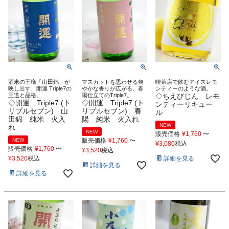
酒米の王様「山田錦」が
マスカットを思わせる爽
喫茶店で飲むアイスレモ
映し出す、開運 Triple7の
やかな香りが広がる、春
ンティーのような酒。
王道と品格。
陽仕立てのTriple7。
◇ちえびじん レモ
◇開運 Triple7 (ト
◇開運 Triple7 (ト
ンティーリキュー
リプルセブン) 山
リプルセブン) 春
ル
田錦 純米 火入
陽 純米 火入れ
NEW
れ
NEW
販売価格
¥
1,760
〜
NEW
販売価格
¥
1,760
〜
¥
3,080
税込
販売価格
¥
1,760
〜
¥
3,520
税込
詳細を見る
¥
3,520
税込
詳細を見る
詳細を見る