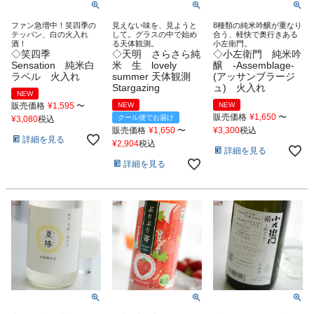
ファン急増中！笑四季の
見えない味を、見ようと
8種類の純米吟醸が重なり
テッパン、白の火入れ
して。グラスの中で始め
合う、軽快で奥行きある
酒！
る天体観測。
小左衛門。
◇笑四季
◇天明 さらさら純
◇小左衛門 純米吟
Sensation 純米白
米 生 lovely
醸 -Assemblage-
ラベル 火入れ
summer 天体観測
(アッサンブラージ
Stargazing
ュ) 火入れ
NEW
販売価格
¥
1,595
〜
NEW
NEW
販売価格
¥
1,650
〜
クール便でお届け
¥
3,080
税込
販売価格
¥
1,650
〜
¥
3,300
税込
詳細を見る
¥
2,904
税込
詳細を見る
詳細を見る