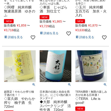
を、ちょっと楽しくする
味とほろ苦さで楽しむ大
がら、冷酒で軽快に飲め
一本。
人のじゃばら酒。
る辛口！
◇阿櫻 純米吟醸
◇車坂 じゃばら
◇玉川 純米吟醸
無濾過原酒 ゆきの
酒 別仕立て
五百万石 加水・火
ふ
入れ
NEW
NEW
販売価格
¥
1,865
〜
NEW
販売価格
¥
1,859
〜
販売価格
¥
1,870
〜
¥
3,729
税込
¥
3,718
税込
¥
3,630
税込
詳細を見る
詳細を見る
詳細を見る
超限定！やわらか搾り柚
日本酒の伝統と自由を両
TERA満喫！無限の楽しみ
子酒の生！！
立した、にごり×泡の新ス
方が出来る日本酒！
◇富久錦 やわらか
タンダード
◇TERA Life is
◆大那 純米吟醸
搾り 柚子酒 生
good!
スパークリング 活
720ml
NEW
性生酒 720ml