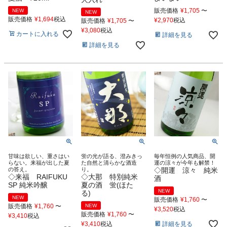
販売価格
¥
1,705
〜
NEW
NEW
販売価格
¥
1,694
税込
¥
2,970
税込
販売価格
¥
1,705
〜
¥
3,080
税込
カートに入れる
詳細を見る
詳細を見る
甘味は欲しい、重さはい
蛍の光が語る、澄みきっ
毎年恒例の人気商品、開
らない。来福が出した夏
た自然と清らかな酒造
運の涼々が今年も解禁！
の答え。
り。
◇開運 涼々 純米
◇来福 RAIFUKU
◇大那 特別純米
酒
SP 純米吟醸
夏の酒 蛍(ほた
NEW
る)
NEW
販売価格
¥
1,760
〜
販売価格
¥
1,760
〜
NEW
¥
3,520
税込
販売価格
¥
1,760
〜
¥
3,410
税込
詳細を見る
¥
3,410
税込