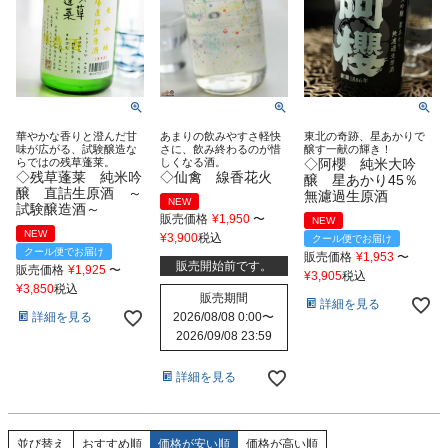
華やかな香りと澄んだ甘
あまりの飲みやすさ軽快
東北の奇跡、星あかりで
味が広がる、試験醸造な
さに、飲み終わるのが惜
醸す一献の輝き！
らではの残草蓬莱。
しくなる酒。
◇阿櫻 純米大吟
◇残草蓬莱 純米吟
◇仙禽 線香花火
醸 星あかり45％
醸 直詰生原酒 ～
無濾過生原酒
NEW
試験醸造酒～
販売価格
¥
1,950
〜
NEW
NEW
¥
3,900
税込
クール便でお届け
クール便でお届け
販売価格
¥
1,953
〜
販売開始前です。
販売価格
¥
1,925
〜
¥
3,905
税込
¥
3,850
税込
販売期間
詳細を見る
2026/08/08 0:00
〜
詳細を見る
2026/09/08 23:59
詳細を見る
おすすめ順
価格が安い順
価格が高い順
並び替え