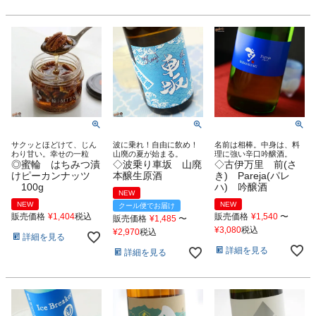
サクッとほどけて、じん
波に乗れ！自由に飲め！
名前は相棒。中身は、料
わり甘い。幸せの一粒
山廃の夏が始まる。
理に強い辛口吟醸酒。
◎蜜輪 はちみつ漬
◇波乗り車坂 山廃
◇古伊万里 前(さ
けピーカンナッツ
本醸生原酒
き) Pareja(パレ
100g
ハ) 吟醸酒
NEW
NEW
NEW
クール便でお届け
販売価格
¥
1,404
税込
販売価格
¥
1,540
〜
販売価格
¥
1,485
〜
¥
3,080
税込
¥
2,970
税込
詳細を見る
詳細を見る
詳細を見る