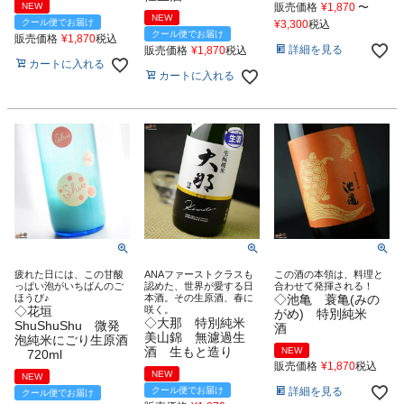
NEW
販売価格
¥
1,870
〜
NEW
クール便でお届け
¥
3,300
税込
クール便でお届け
販売価格
¥
1,870
税込
詳細を見る
販売価格
¥
1,870
税込
カートに入れる
カートに入れる
疲れた日には、この甘酸
ANAファーストクラスも
この酒の本領は、料理と
っぱい泡がいちばんのご
認めた、世界が愛する日
合わせて発揮される！
ほうび♪
本酒。その生原酒、春に
◇池亀 蓑亀(みの
◇花垣
咲く。
がめ) 特別純米
◇大那 特別純米
ShuShuShu 微発
酒
美山錦 無濾過生
泡純米にごり生原酒
酒 生もと造り
NEW
720ml
販売価格
¥
1,870
税込
NEW
NEW
クール便でお届け
詳細を見る
クール便でお届け