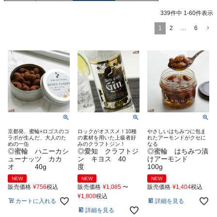
339
件中
1
-
60
件表示
1
2
…
6
京都発、蜜輪×ロゴスのコ
ロックがオススメ！10種
やさしいはちみつに包ま
ラボが生んだ、大人のた
の素材を用いた上級者好
れたアーモンドがクセに
めの一缶
みのクラフトジン！
なる
◎蜜輪 ハニーカシ
◎愛知 クラフトジ
◎蜜輪 はちみつ漬
ューナッツ カカ
ン キヨス 40
けアーモンド
オ 40g
度
100g
NEW
NEW
NEW
販売価格
¥
756
税込
販売価格
¥
1,085
〜
販売価格
¥
1,404
税込
¥
1,800
税込
カートに入れる
詳細を見る
詳細を見る