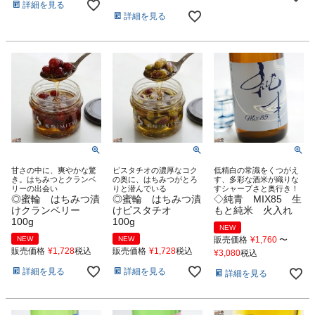
詳細を見る
詳細を見る
甘さの中に、爽やかな驚
ピスタチオの濃厚なコク
低精白の常識をくつがえ
き。はちみつとクランベ
の奥に、はちみつがとろ
す、多彩な酒米が織りな
リーの出会い
りと潜んでいる
すシャープさと奥行き！
◎蜜輪 はちみつ漬
◎蜜輪 はちみつ漬
◇純青 MIX85 生
けクランベリー
けピスタチオ
もと純米 火入れ
100g
100g
NEW
NEW
NEW
販売価格
¥
1,760
〜
販売価格
¥
1,728
税込
販売価格
¥
1,728
税込
¥
3,080
税込
詳細を見る
詳細を見る
詳細を見る