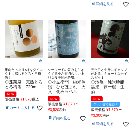
詳細を見る
果肉たっぷり♪梅をダイレ
シーフードの旨みを引き
見た目と中身にギャップ
クトに感じるとろとろ梅
立てる小左衛門らしい上
がある、キュートなナイ
酒！
品な食中純米吟醸。
スガイ！
◇蓬莱泉 完熟とろ
◇小左衛門 純米吟
◇池亀 純米吟醸
とろ梅酒 720ml
醸 ひだほまれ 火
黒兜 夢一献 生
入 化石ラベル
酒
NEW
販売価格
¥
1,870
税込
NEW
NEW
販売価格
¥
1,870
〜
クール便でお届け
カートに入れる
¥
3,520
税込
販売価格
¥
1,870
〜
¥
3,300
税込
詳細を見る
詳細を見る