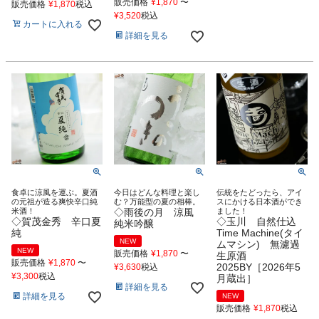
販売価格
¥
1,870
〜
販売価格
¥
1,870
税込
¥
3,520
税込
カートに入れる
詳細を見る
食卓に涼風を運ぶ。夏酒
今日はどんな料理と楽し
伝統をたどったら、アイ
の元祖が造る爽快辛口純
む？万能型の夏の相棒。
スにかける日本酒ができ
米酒！
◇雨後の月 涼風
ました！
◇賀茂金秀 辛口夏
◇玉川 自然仕込
純米吟醸
純
Time Machine(タイ
NEW
ムマシン) 無濾過
NEW
販売価格
¥
1,870
〜
生原酒
販売価格
¥
1,870
〜
2025BY［2026年5
¥
3,630
税込
¥
3,300
税込
月蔵出］
詳細を見る
詳細を見る
NEW
販売価格
¥
1,870
税込