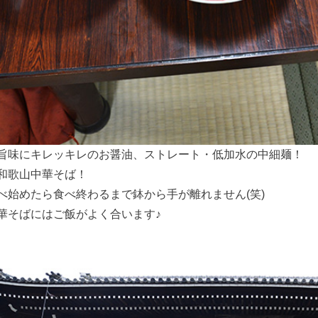
旨味にキレッキレのお醤油、ストレート・低加水の中細麺！
和歌山中華そば！
べ始めたら食べ終わるまで鉢から手が離れません(笑)
華そばにはご飯がよく合います♪