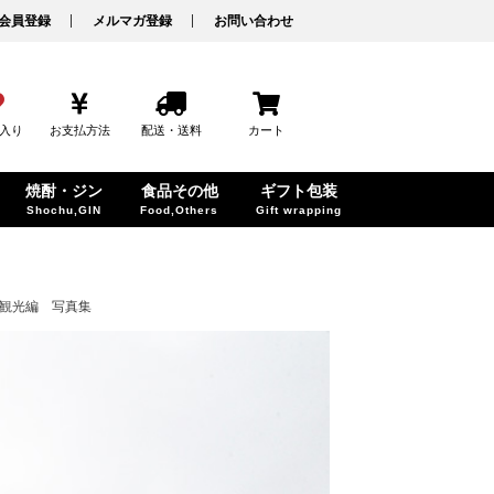
会員登録
メルマガ登録
お問い合わせ
入り
お支払方法
配送・送料
カート
焼酎・ジン
食品その他
ギフト包装
Shochu,GIN
Food,Others
Gift wrapping
観光編 写真集