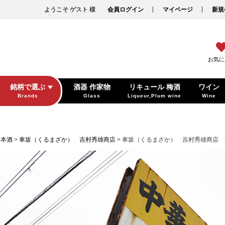
ようこそ ゲスト 様
会員ログイン
マイページ
新規
お気に
銘柄で選ぶ
酒器 作家物
リキュール 梅酒
ワイン
Brands
Glass
Liqueur,Plum wine
Wine
日本酒
車坂（くるまざか） 吉村秀雄商店
車坂（くるまざか） 吉村秀雄商店 