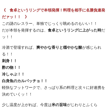
《 食卓というリングで本領発揮！料理を相手に名勝負連発
だァッ！！ 》
この謎のレスラー、単独でじっくり眺めるのもいい！！
だが本領を発揮するのは、
食卓というリングに上がった時
だ
ッ！！
冷酒で登場すれば、
爽やかな香りと穏やかな酸
が感じられ
る！！
刺身！！
酢の物！！
冷しゃぶ！！
白身魚のカルパッチョ！！
軽快なフットワークで、さっぱり系の料理と次々に好連携を
決めていくッ！！
少し温度が上がれば、今度は
米の旨味
がじわりとふくら