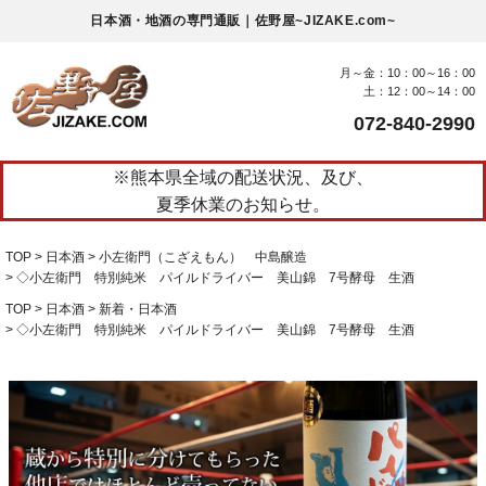
日本酒・地酒の専門通販｜佐野屋~JIZAKE.com~
月～金：10：00～16：00
土：12：00～14：00
072-840-2990
※熊本県全域の配送状況、及び、
夏季休業のお知らせ。
TOP
日本酒
小左衛門（こざえもん） 中島醸造
◇小左衛門 特別純米 パイルドライバー 美山錦 7号酵母 生酒
TOP
日本酒
新着・日本酒
◇小左衛門 特別純米 パイルドライバー 美山錦 7号酵母 生酒