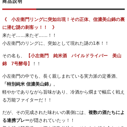
商品説明
《 小左衛門リングに突如出現！その正体、信濃美山錦の裏
に潜む謎の刺客ッ！！ 》
来たぞ……来たぞ……！！
小左衛門のリングに、突如として現れた謎の1本！！
その名も、
【小左衛門 純米酒 パイルドライバー 美山
錦 7号酵母】
！！
小左衛門の中でも、長く親しまれている実力派の定番酒、
「特別純米 信濃美山錦」
。
軽やかでありながら旨味があり、冷酒から燗まで幅広く戦え
る万能ファイターだ！！
だが、その完成された味わいの裏側には、
複数の酒たちによ
る連携プレー
が隠されていたッ！！