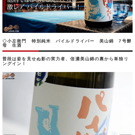
◇小左衛門 特別純米 パイルドライバー 美山錦 7号酵
母 生酒
普段は姿を見せぬ影の実力者、信濃美山錦の裏から単独リ
ングイン！