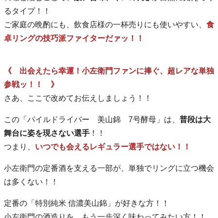
るタイプ！！
ご家庭の晩酌にも、飲食店様の一杯売りにも使いやすい、
食
卓リングの技巧派ファイターだァッ！！
《 出会えたら幸運！小左衛門ファンに捧ぐ、超レアな単独
参戦ッ！！ 》
さあ、ここで改めてお伝えしましょう！！
この「パイルドライバー 美山錦 7号酵母」は、
普段は大
舞台に姿を現さない選手
！！
つまり、
いつでも会えるレギュラー選手ではない！！
小左衛門の定番酒を支える一部が、単独でリングに立つ機会
は多くない！！
定番の「特別純米 信濃美山錦」が好きな方！！
小左衛門の酒造りを、もう一歩深く味わってみたい方！！