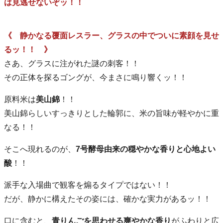
は見逃せないぞッ！！
《 静かなる覆面レスラー、グラスの中でついに素顔を見せ
るッ！！ 》
さあ、グラスに注がれた謎の刺客！！
その正体を探るゴングが、今まさに鳴り響くッ！！
原料米は
美山錦
！！
美山錦らしいすっきりとした輪郭に、米の旨味が軽やかに重
なる！！
そこへ現れるのが、
7号酵母由来の穏やかな香りと心地よい
酸
！！
派手な入場曲で観客を煽るタイプではない！！
だが、静かに構えたその姿には、確かな実力があるッ！！
口に含むと、
青りんごを思わせる爽やかな香り
がふわりと広