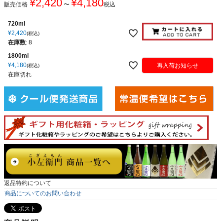
¥
2,420
¥
4,180
販売価格
〜
税込
720ml
¥
2,420
税込
在庫数
:
8
1800ml
¥
4,180
再入荷お知らせ
税込
在庫切れ
返品特約について
商品についてのお問い合わせ