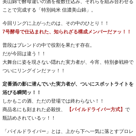
美山錦で酵母違いの酒を複数仕込み、それらを組み合わせる
ことで完成する「特別純米 信濃美山錦」。
今回リングに上がったのは、その中のひとり！！
7号酵母で仕込まれた、知られざる構成メンバーだァッ！！
普段はブレンドの中で役割を果たす存在。
だが今回は違う！！
大舞台に姿を現さない隠れた実力者が、今宵、特別参戦枠で
ついにリングインだァッ！！
定番酒の影に潜んでいた実力者が、ついにスポットライトを
浴びる瞬間ッ！！
しかもこの酒、ただの登場では終わらない！！
商品名にも刻まれた必殺技、
【パイルドライバー方式】
で
瓶詰めされているッ！！
「パイルドライバー」とは、上から下へ一気に落とすプロレ