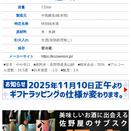
容量
720ml
製造元
中島醸造(岐阜県)
特定名称
特別純米酒
原材料
米・米麹
生/火入れ
生酒(加熱処理無し)
保存
要冷蔵
メーカーサイト
https://kozaemon.jp/
■甘辛：やや辛口 ■原料米：長野県産美山錦 ■精米歩合：55% ■アルコー
ル度数：16.5度 ■日本酒度：-1.0 ■酸度：2.6