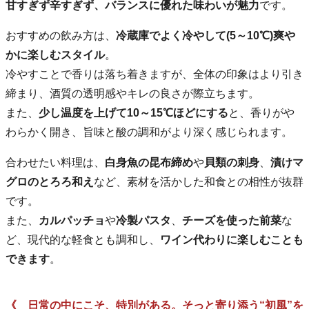
甘すぎず辛すぎず、バランスに優れた味わいが魅力
です。
おすすめの飲み方は、
冷蔵庫でよく冷やして(5～10℃)爽や
かに楽しむスタイル
。
冷やすことで香りは落ち着きますが、全体の印象はより引き
締まり、酒質の透明感やキレの良さが際立ちます。
また、
少し温度を上げて10～15℃ほどにする
と、香りがや
わらかく開き、旨味と酸の調和がより深く感じられます。
合わせたい料理は、
白身魚の昆布締め
や
貝類の刺身
、
漬けマ
グロのとろろ和え
など、素材を活かした和食との相性が抜群
です。
また、
カルパッチョ
や
冷製パスタ
、
チーズを使った前菜
な
ど、現代的な軽食とも調和し、
ワイン代わりに楽しむことも
できます
。
《 日常の中にこそ、特別がある。そっと寄り添う“初風”を