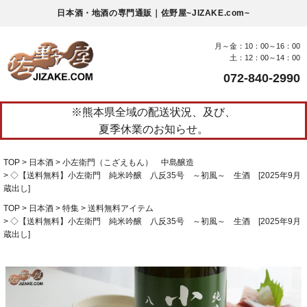
日本酒・地酒の専門通販｜佐野屋~JIZAKE.com~
月～金：10：00～16：00
土：12：00～14：00
072-840-2990
※熊本県全域の配送状況、及び、
夏季休業のお知らせ。
TOP
日本酒
小左衛門（こざえもん） 中島醸造
◇【送料無料】小左衛門 純米吟醸 八反35号 ～初風～ 生酒 [2025年9月
蔵出し]
TOP
日本酒
特集
送料無料アイテム
◇【送料無料】小左衛門 純米吟醸 八反35号 ～初風～ 生酒 [2025年9月
蔵出し]