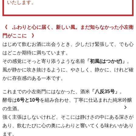
いたします。
《 ふわりと心に届く、新しい風。まだ知らなかった小左衛
門がここに 》
はじめて飲むお酒に出会うとき、少しだけ緊張して、でも心
はどこか期待に満ちています。
その感覚にそっと寄り添うような名前
「初風(はつかぜ)」
。
風が静かに吹き抜けるように、やさしく、静かに、けれど確
かに存在感のある一本です。
これまでの小左衛門にはなかった、酒米
「八反35号」
。
酵母は
6号と10号
を組み合わせ、丁寧に仕込まれた純米吟醸
の生酒。
強く主張はしないけれど、そこには静けさの中にある深さが
あり、飲むたびに心の奥にふわりと響いてくる味わいがあり
ます。