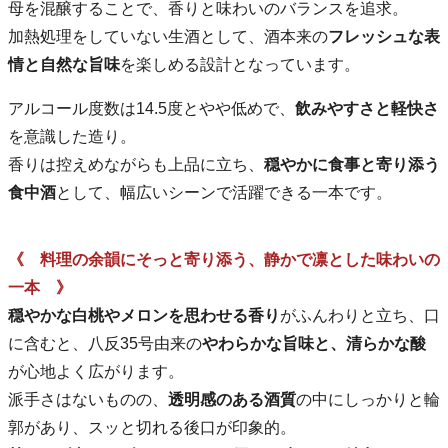
母を混醸することで、香りと味わいのバランスを追求。
加熱処理をしていない生酒として、酒本来の
フレッシュな表
情と自然な旨味
を楽しめる設計となっています。
アルコール度数は14.5度とやや低めで、
飲みやすさと軽快さ
を意識した造り。
香りは控えめながらも上品に立ち、
穏やかに食事と寄り添う
食中酒
として、幅広いシーンで活躍できる一本です。
《 料理の余韻にそっと寄り添う、静かで凛とした味わいの
一本 》
穏やかな白桃やメロンを思わせる香り
がふんわりと立ち、口
に含むと、八反35号由来の
やわらかな旨味と、清らかな酸
が心地よく広がります。
派手さはないものの、
透明感のある酒質
の中にしっかりと輪
郭があり、スッと切れる後口が印象的。