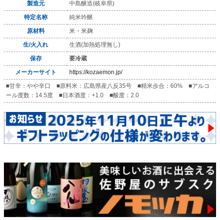
製造元
中島醸造(岐阜県)
特定名称
純米吟醸
原材料
米・米麹
生/火入れ
生酒(加熱処理無し)
保存
要冷蔵
メーカーサイト
https://kozaemon.jp/
■甘辛：やや辛口 ■原料米：広島県産八反35号 ■精米歩合：60% ■アルコ
ール度数：14.5度 ■日本酒度：+1.0 ■酸度：2.0