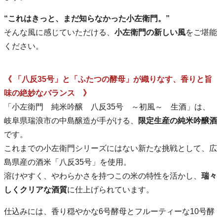
“これはきっと、まだ知らなかった小左衛門。”
そんな風に感じていただける、
小左衛門の新しい風
をご堪能
ください。
《 「八反35号」と「ふたつの酵母」が織りなす、香りと旨
味の絶妙なバランス 》
「小左衛門 純米吟醸 八反35号 ～初風～ 生酒」は、
岐阜県瑞浪市の中島醸造が手がける、
限定生産の純米吟醸酒
です。
これまでの小左衛門シリーズにはない新たな挑戦として、広
島県産の酒米「八反35号」を使用。
溶けやすく、やわらかさを持つこの米の特性を活かし、
瑞々
しくクリアな酒質
に仕上げられています。
仕込みには、香り穏やかな6号酵母とフルーティーな10号酵