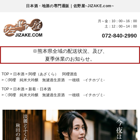
日本酒・地酒の専門通販｜佐野屋~JIZAKE.com~
月～金：10：00～16：00
土：12：00～14：00
072-840-2990
※熊本県全域の配送状況、及び、
夏季休業のお知らせ。
TOP
日本酒
阿櫻（あざくら） 阿櫻酒造
◇阿櫻 純米大吟醸 無濾過生原酒 一穂積 -イチホヅミ-
TOP
日本酒
新着・日本酒
◇阿櫻 純米大吟醸 無濾過生原酒 一穂積 -イチホヅミ-