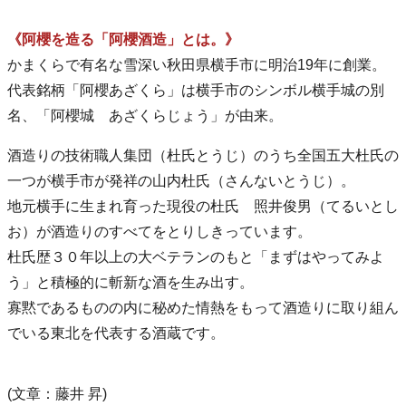
《阿櫻を造る「阿櫻酒造」とは。》
かまくらで有名な雪深い秋田県横手市に明治19年に創業。
代表銘柄「阿櫻あざくら」は横手市のシンボル横手城の別
名、「阿櫻城 あざくらじょう」が由来。
酒造りの技術職人集団（杜氏とうじ）のうち全国五大杜氏の
一つが横手市が発祥の山内杜氏（さんないとうじ）。
地元横手に生まれ育った現役の杜氏 照井俊男（てるいとし
お）が酒造りのすべてをとりしきっています。
杜氏歴３０年以上の大ベテランのもと「まずはやってみよ
う」と積極的に斬新な酒を生み出す。
寡黙であるものの内に秘めた情熱をもって酒造りに取り組ん
でいる東北を代表する酒蔵です。
(文章：藤井 昇)