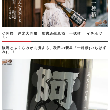
◇阿櫻 純米大吟醸 無濾過生原酒 一穂積 -イチホヅ
ミ-
淡麗とふくらみが共演する、秋田の新星「一穂積(いちほず
み)」！