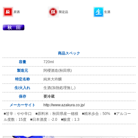
原酒
限定品
生酒
商品スペック
容量
720ml
製造元
阿櫻酒造(秋田県)
特定名称
純米大吟醸
生/火入れ
生酒(加熱処理無し)
保存
要冷蔵
メーカーサイト
http://www.azakura.co.jp/
■甘辛：やや辛口 ■原料米：秋田県産一穂積 ■精米歩合：50% ■アルコー
ル度数：15度 ■日本酒度：-2.0 ■酸度：1.3