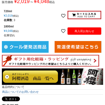
¥
2,019
¥
4,048
販売価格
〜
税込
720ml
¥
2,019
税込
在庫数
:
3
1800ml
¥
4,048
再入荷お知らせ
税込
在庫切れ
返品特約について
商品についてのお問い合わせ