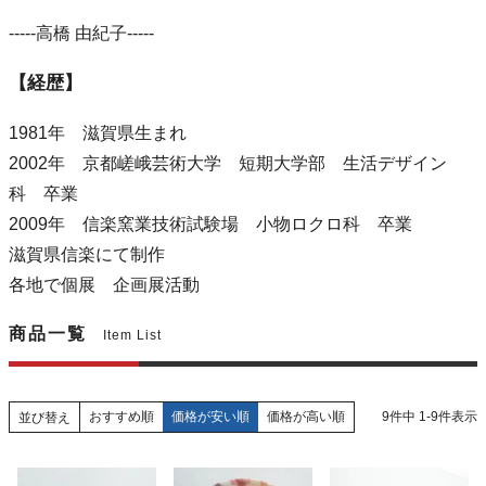
-----高橋 由紀子-----
【経歴】
1981年 滋賀県生まれ
2002年 京都嵯峨芸術大学 短期大学部 生活デザイン
科 卒業
2009年 信楽窯業技術試験場 小物ロクロ科 卒業
滋賀県信楽にて制作
各地で個展 企画展活動
商品一覧
Item List
おすすめ順
価格が安い順
価格が高い順
9
件中
1
-
9
件表示
並び替え